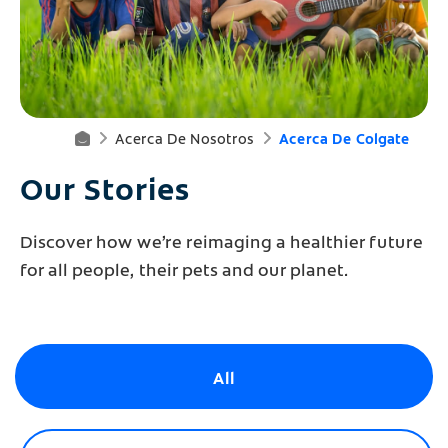
Acerca De Nosotros
Acerca De Colgate
Pr
Our Stories
O
D
Discover how we’re reimaging a healthier future
for all people, their pets and our planet.
Ut
O
S
All
P
Ar