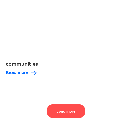
Id
Or
Es
Gl
O
communities
B
Read more
Ai
S
Load more