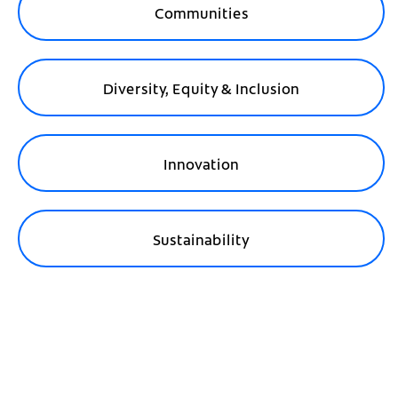
Communities
A
O
Diversity, Equity & Inclusion
L
Ar
E
Innovation
C
O
Sustainability
N
S
U
M