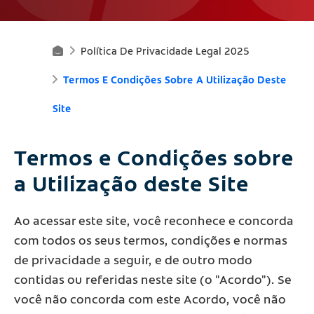
Política De Privacidade Legal 2025
Pr
Termos E Condições Sobre A Utilização Deste
O
Site
D
Ut
Termos e Condições sobre
O
a Utilização deste Site
S
Ao acessar este site, você reconhece e concorda
P
com todos os seus termos, condições e normas
Ar
de privacidade a seguir, e de outro modo
contidas ou referidas neste site (o "Acordo"). Se
A
você não concorda com este Acordo, você não
O